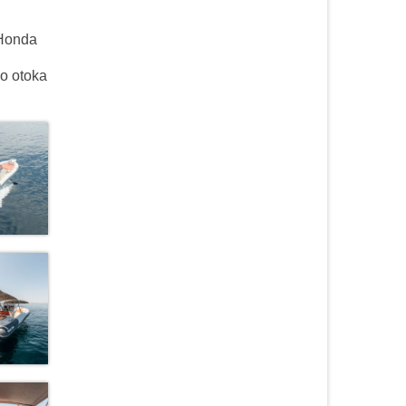
 Honda
do otoka