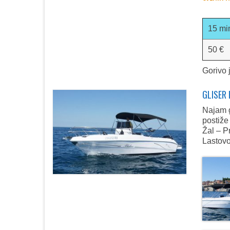
15 mi
50 €
Gorivo 
GLISER 
Najam g
postiže
Žal – P
Lastovo