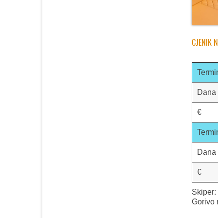
CJENIK 
Termi
Dana
€
Termi
Dana
€
Skiper:
Gorivo 