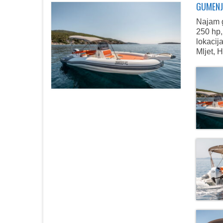
GUMENJ
Najam 
250 hp,
lokacij
Mljet, 