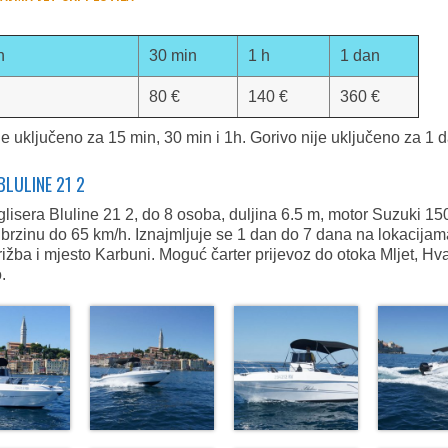
n
30 min
1 h
1 dan
80 €
140 €
360 €
je uključeno za 15 min, 30 min i 1h. Gorivo nije uključeno za 1 
BLULINE 21 2
lisera Bluline 21 2, do 8 osoba, duljina 6.5 m, motor Suzuki 15
 brzinu do 65 km/h. Iznajmljuje se 1 dan do 7 dana na lokacija
rižba i mjesto Karbuni. Moguć čarter prijevoz do otoka Mljet, Hva
.