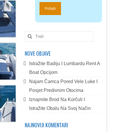
Search
for:
NOVE OBJAVE
Istražite Badiju I Lumbardu Rent A
Boat Opcijom
Najam Čamca Pored Vele Luke I
Posjet Predivnim Otocima
Iznajmite Brod Na Korčuli I
Istražite Obalu Na Svoj Način
NAJNOVIJI KOMENTARI