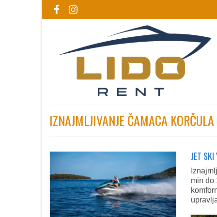
IZNAJMLJIVANJE ČAMACA KORČULA
JET SK
Iznajml
min do 
komforn
upravlja