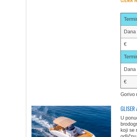
CJENIK 
Termi
Dana
€
Termi
Dana
€
Gorivo 
GLISER
U ponu
brodogr
koji se
odličnu