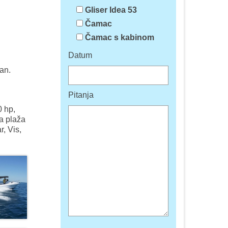
Gliser Idea 53
Čamac
Čamac s kabinom
Datum
dan.
Pitanja
0 hp,
ma plaža
r, Vis,