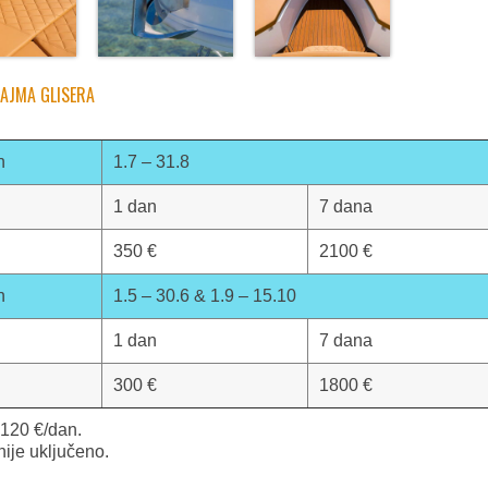
NAJMA GLISERA
n
1.7 – 31.8
1 dan
7 dana
350 €
2100 €
n
1.5 – 30.6 & 1.9 – 15.10
1 dan
7 dana
300 €
1800 €
 120 €/dan.
nije uključeno.