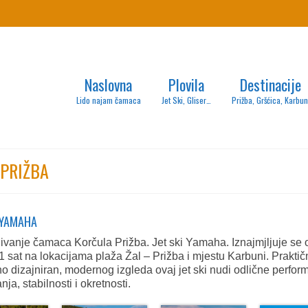
Naslovna
Plovila
Destinacije
Lido najam čamaca
Jet Ski, Gliser…
Prižba, Gršćica, Karbun
 PRIŽBA
I YAMAHA
jivanje čamaca Korčula Prižba. Jet ski Yamaha. Iznajmjljuje se 
1 sat na lokacijama plaža Žal – Prižba i mjestu Karbuni. Praktič
o dizajniran, modernog izgleda ovaj jet ski nudi odlične perfo
nja, stabilnosti i okretnosti.