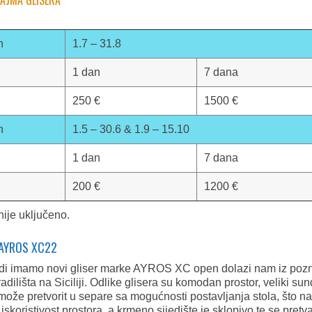
NAJMA GLISERA
n
1.7 – 31.8
1 dan
7 dana
250 €
1500 €
n
1.5 – 30.6 & 1.9 – 15.10
1 dan
7 dana
200 €
1200 €
nije uključeno.
 AYROS XC22
di imamo novi gliser marke AYROS XC open dolazi nam iz poz
adilišta na Siciliji. Odlike glisera su komodan prostor, veliki su
 može pretvorit u separe sa mogućnosti postavljanja stola, što n
 iskoristivost prostora, a krmeno sijedište je sklopivo te se pretv