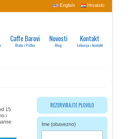
English
Hrvatski
Caffe Barovi
Novosti
Kontakt
i
Blato i Prižba
Blog
Lokacija i kontakt
REZERVIRAJTE PLOVILO
od 15
no i
rmanse
Ime (obavezno)