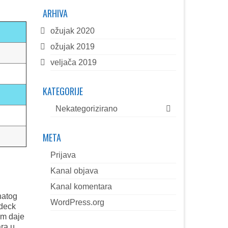
ARHIVA
ožujak 2020
ožujak 2019
veljača 2019
KATEGORIJE
Nekategorizirano
META
Prijava
Kanal objava
Kanal komentara
natog
WordPress.org
ndeck
am daje
ara u