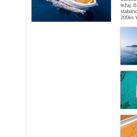
ležaj. 
stabiln
200ks Y