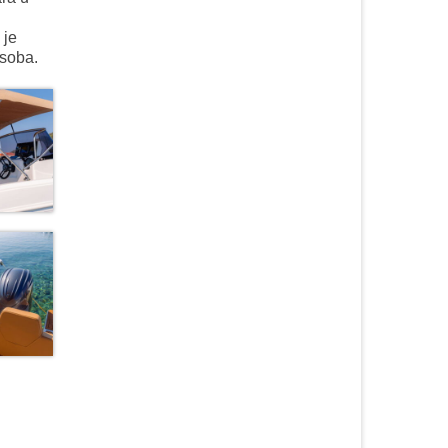
 je
osoba.