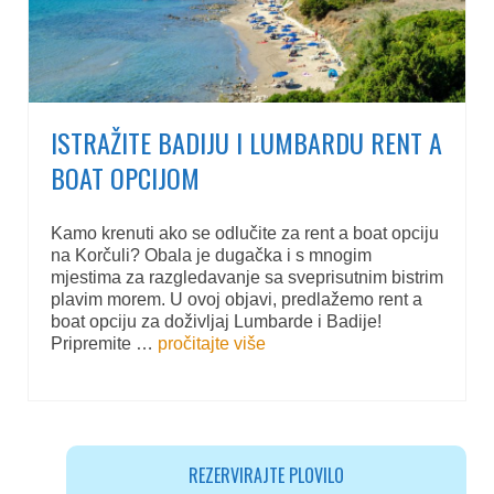
Caffe Barovi
Blato i Prižba
Lido Caffe Bar Blato
Lido beach bar Prižba
ISTRAŽITE BADIJU I LUMBARDU RENT A
BOAT OPCIJOM
Novosti
Blog
Kamo krenuti ako se odlučite za rent a boat opciju
Kontakt
na Korčuli? Obala je dugačka i s mnogim
Lokacija i kontakt
mjestima za razgledavanje sa sveprisutnim bistrim
plavim morem. U ovoj objavi, predlažemo rent a
boat opciju za doživljaj Lumbarde i Badije!
Pripremite …
pročitajte više
REZERVIRAJTE PLOVILO